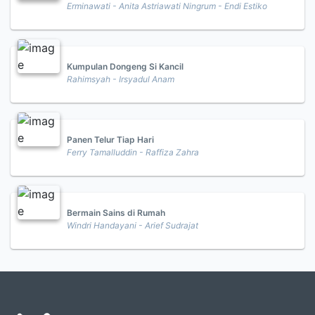
Erminawati - Anita Astriawati Ningrum - Endi Estiko
Kumpulan Dongeng Si Kancil
Rahimsyah - Irsyadul Anam
Panen Telur Tiap Hari
Ferry Tamalluddin - Raffiza Zahra
Bermain Sains di Rumah
Windri Handayani - Arief Sudrajat