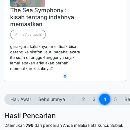
The Sea Symphony :
kisah tentang indahnya
memaafkan
Annie Auerbach
gara-gara kakaknya, ariel tidak bisa
datang ke simfoni laut, padahal acara
itu suah ditunggu-tunggunya sejak
lama! apakah ariel akan pernah
memaafkan kakaknya?
Hal. Awal
Sebelumnya
1
2
3
4
5
Be
Hasil Pencarian
Ditemukan
796
dari pencarian Anda melalui kata kunci:
Subjek :