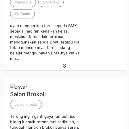
Winda DG
Endah HS
Syafrudin
ayah memberikan farel sepeda BMX
sebagai hadiran kenaikan kelas.
meskipun farel tidak terbiasa
menggunakan sepda BMX, tetapu dia
tetap mencobanya. farel sedang
belajar menggunakan BMX-nya ketika
me…
Salon Brokoli
Junko Fukuda
Terong ingin ganti gaya rambut. ibu
bilang itu sulit terong jadi sedih. ah,
tunggu! mungkin brokoli punya saran.