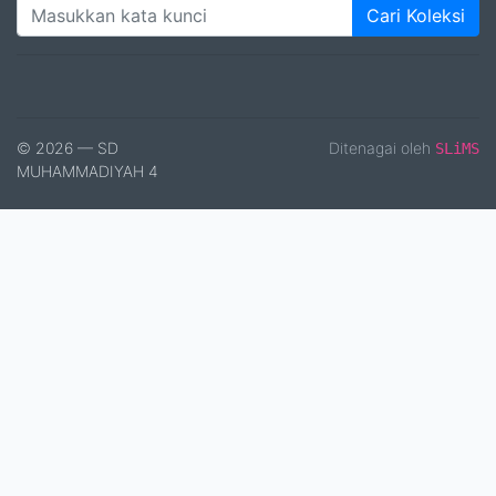
Cari Koleksi
© 2026 — SD
Ditenagai oleh
SLiMS
MUHAMMADIYAH 4