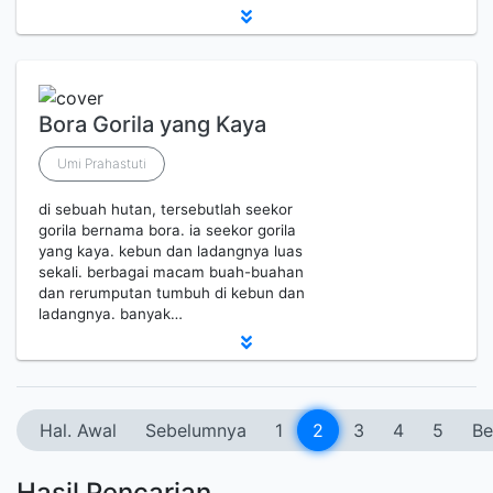
Bora Gorila yang Kaya
Umi Prahastuti
di sebuah hutan, tersebutlah seekor
gorila bernama bora. ia seekor gorila
yang kaya. kebun dan ladangnya luas
sekali. berbagai macam buah-buahan
dan rerumputan tumbuh di kebun dan
ladangnya. banyak…
Hal. Awal
Sebelumnya
1
2
3
4
5
Be
Hasil Pencarian