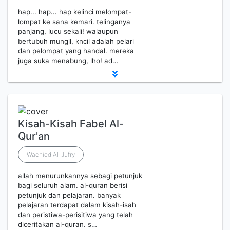
hap... hap... hap kelinci melompat-
lompat ke sana kemari. telinganya
panjang, lucu sekali! walaupun
bertubuh mungil, kncil adalah pelari
dan pelompat yang handal. mereka
juga suka menabung, lho! ad…
Kisah-Kisah Fabel Al-
Qur'an
Wachied Al-Jufry
allah menurunkannya sebagi petunjuk
bagi seluruh alam. al-quran berisi
petunjuk dan pelajaran. banyak
pelajaran terdapat dalam kisah-isah
dan peristiwa-perisitiwa yang telah
diceritakan al-quran. s…