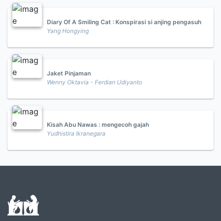
Diary Of A Smiling Cat : Konspirasi si anjing pengasuh
Yang Hongying
Jaket Pinjaman
Wenny Oktavia - Ferdian Udiyanto
Kisah Abu Nawas : mengecoh gajah
Yudhistira Ikranegara