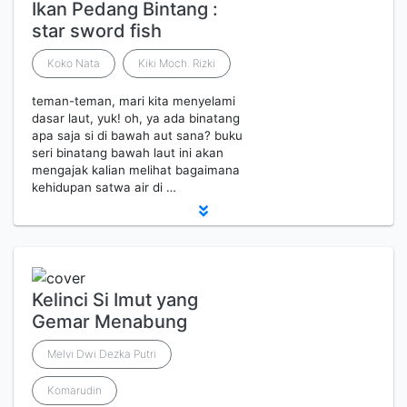
Ikan Pedang Bintang :
star sword fish
Koko Nata
Kiki Moch. Rizki
teman-teman, mari kita menyelami
dasar laut, yuk! oh, ya ada binatang
apa saja si di bawah aut sana? buku
seri binatang bawah laut ini akan
mengajak kalian melihat bagaimana
kehidupan satwa air di …
Kelinci Si Imut yang
Gemar Menabung
Melvi Dwi Dezka Putri
Komarudin