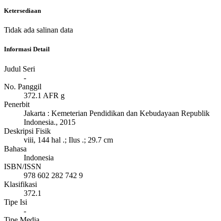
Ketersediaan
Tidak ada salinan data
Informasi Detail
Judul Seri
-
No. Panggil
372.1 AFR g
Penerbit
Jakarta
:
Kemeterian Pendidikan dan Kebudayaan Republik
Indonesia
.,
2015
Deskripsi Fisik
viii, 144 hal .; Ilus .; 29.7 cm
Bahasa
Indonesia
ISBN/ISSN
978 602 282 742 9
Klasifikasi
372.1
Tipe Isi
-
Tipe Media