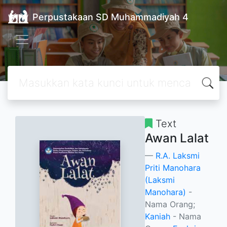
Perpustakaan SD Muhammadiyah 4
Text
Awan Lalat
R.A. Laksmi
Priti Manohara
(Laksmi
Manohara)
-
Nama Orang;
Kaniah
- Nama