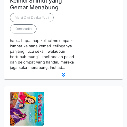
Kelinci Si Imut yang
Gemar Menabung
Melvi Dwi Dezka Putri
Komarudin
hap... hap... hap kelinci melompat-
lompat ke sana kemari. telinganya
panjang, lucu sekali! walaupun
bertubuh mungil, kncil adalah pelari
dan pelompat yang handal. mereka
juga suka menabung, lho! ad…