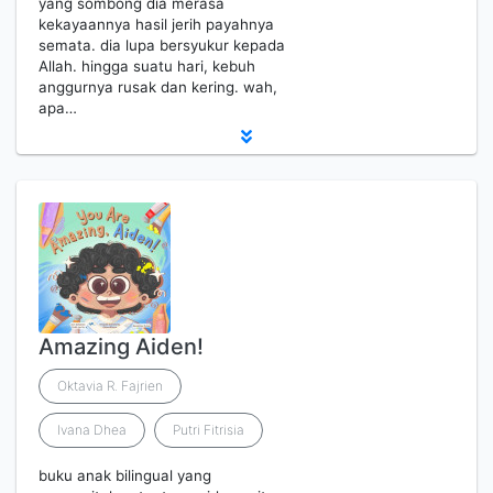
yang sombong dia merasa
kekayaannya hasil jerih payahnya
semata. dia lupa bersyukur kepada
Allah. hingga suatu hari, kebuh
anggurnya rusak dan kering. wah,
apa…
Amazing Aiden!
Oktavia R. Fajrien
Ivana Dhea
Putri Fitrisia
buku anak bilingual yang