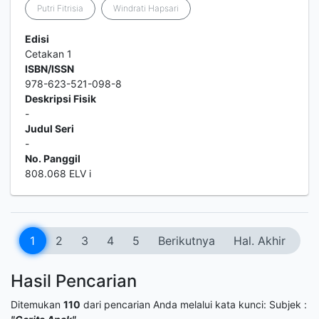
Putri Fitrisia
Windrati Hapsari
Edisi
Cetakan 1
ISBN/ISSN
978-623-521-098-8
Deskripsi Fisik
-
Judul Seri
-
No. Panggil
808.068 ELV i
1
2
3
4
5
Berikutnya
Hal. Akhir
Hasil Pencarian
Ditemukan
110
dari pencarian Anda melalui kata kunci:
Subjek :