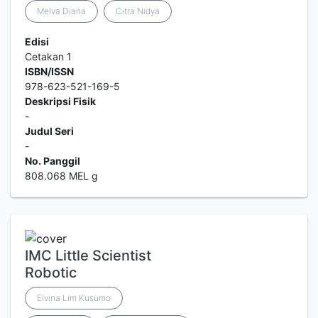
Melva Diana
Citra Nidya
Edisi
Cetakan 1
ISBN/ISSN
978-623-521-169-5
Deskripsi Fisik
-
Judul Seri
-
No. Panggil
808.068 MEL g
IMC Little Scientist
Robotic
Elvina Lim Kusumo