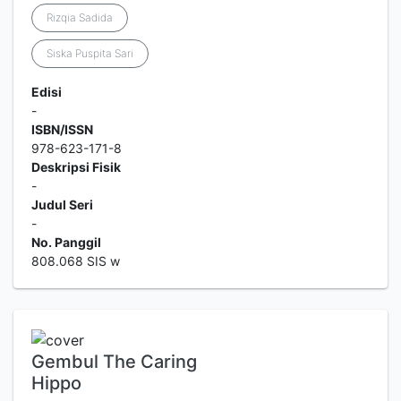
Rizqia Sadida
Siska Puspita Sari
Edisi
-
ISBN/ISSN
978-623-171-8
Deskripsi Fisik
-
Judul Seri
-
No. Panggil
808.068 SIS w
Gembul The Caring
Hippo