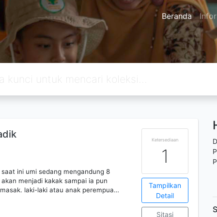
Beranda
Info
adik
Ketersediaan
D
1
P
P
! saat ini umi sedang mengandung 8
i akan menjadi kakak sampai ia pun
Tampilkan
masak. laki-laki atau anak perempua…
Detail
S
Sitasi