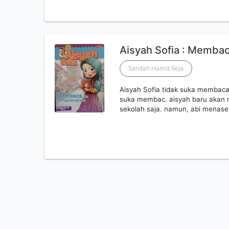
Aisyah Sofia : Memba
Saridah Hamid Reja
Aisyah Sofia tidak suka membac
suka membac. aisyah baru akan m
sekolah saja. namun, abi menas