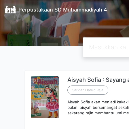
Perpustakaan SD Muhammadiyah 4
Aisyah Sofia : Sayang 
Saridah Hamid Reja
Aisyah Sofia akan menjadi kakak
bulan. aisyah bersemangat sekal
sekarang rajin membantu umi me