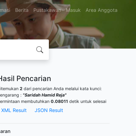
rmasi
Berita
Pustakawan
Masuk
Area Anggota
Hasil Pencarian
itemukan
2
dari pencarian Anda melalui kata kunci:
engarang :
"Saridah Hamid Reja"
ermintaan membutuhkan
0.08011
detik untuk selesai
XML Result
JSON Result
aran