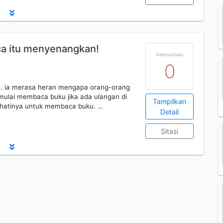
ca itu menyenangkan!
Ketersediaan
0
a. ia merasa heran mengapa orang-orang
ulai membaca buku jika ada ulangan di
Tampilkan
ehatinya untuk membaca buku. …
Detail
Sitasi